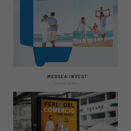
more info
view larger
MEDSEA INVEST
Diseño Gráfico