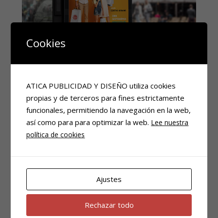
more info
view larger
Cookies
FERIA DEL COMERCIO
ATICA PUBLICIDAD Y DISEÑO utiliza cookies
Diseño Gráfico
propias y de terceros para fines estrictamente
funcionales, permitiendo la navegación en la web,
así como para para optimizar la web.
Lee nuestra
política de cookies
more info
view larger
Ajustes
Rechazar todo