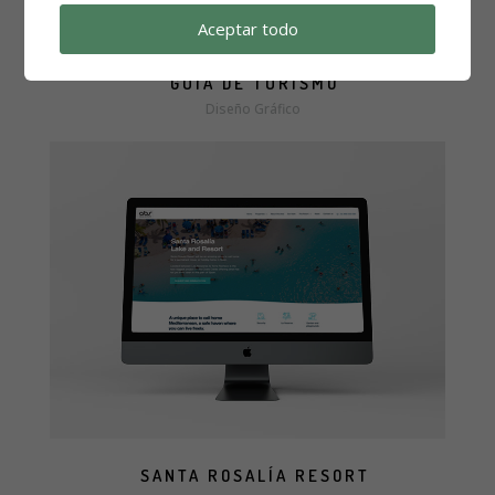
Aceptar todo
GUÍA DE TURISMO
Diseño Gráfico
more info
view larger
SANTA ROSALÍA RESORT