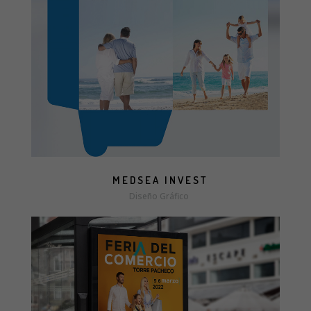
more info
view larger
MEDSEA INVEST
Diseño Gráfico