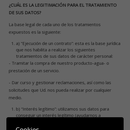
¿CUÁL ES LA LEGITIMACIÓN PARA EL TRATAMIENTO
DE SUS DATOS?
La base legal de cada uno de los tratamientos
expuestos es la siguiente:
a) “Ejecución de un contrato”: esta es la base jurídica
que nos habilita a realizar los siguientes
tratamientos de sus datos de carácter personal:
- Tramitar la compra de nuestro producto-agua- o
prestación de un servicio.
- Dar curso y gestionar reclamaciones, así como las
solicitudes que Ud. nos pueda realizar por cualquier
medio.
b) “Interés legítimo”: utilizamos sus datos para
conseguir un interés legítimo (ayudarnos a
comprender mejor las necesidades y expectativas
Cookies
de nuestros socios, lo que nos permita mejorar