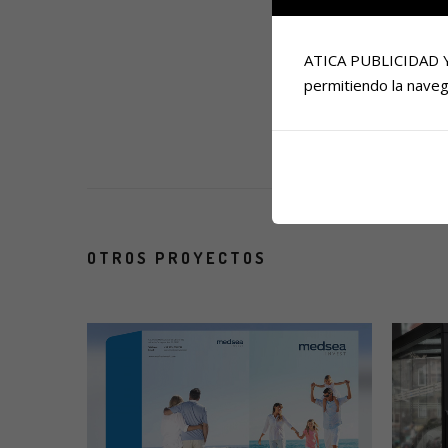
ATICA PUBLICIDAD Y D
permitiendo la naveg
OTROS PROYECTOS
more info
view larger