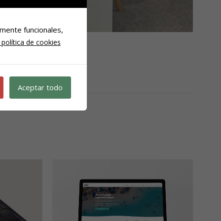
mente funcionales,
política de cookies
Aceptar todo
larger
more info
view larger