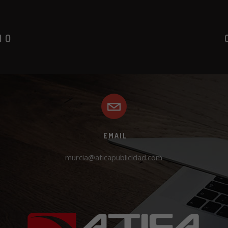
IO
EMAIL
murcia@aticapublicidad.com