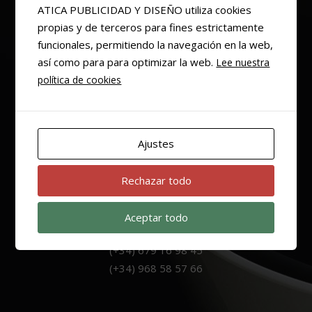
ATICA PUBLICIDAD Y DISEÑO utiliza cookies
propias y de terceros para fines estrictamente
EMAIL
funcionales, permitiendo la navegación en la web,
así como para para optimizar la web.
Lee nuestra
murcia@aticapublicidad.com
política de cookies
Ajustes
Rechazar todo
Aceptar todo
TELÉFONOS
(+34) 968 58 57 66